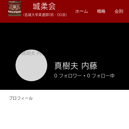
城柔会
ホーム
概略
会則
（名
城大学柔
道
部OB・OG会）
真樹夫 内藤
0
フォロワー
0
フォロー中
プロフィール