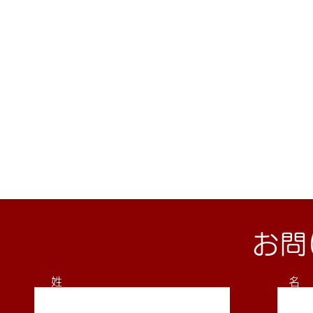
お問
姓
名