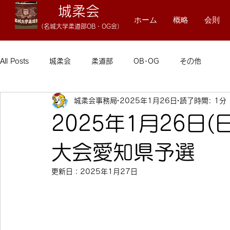
城柔会
ホーム
概略
会則
（名
城大学柔
道
部OB・OG会）
All Posts
城柔会
柔道部
OB･OG
その他
城柔会事務局
2025年1月26日
読了時間: 1分
2025年1月26日
大会愛知県予選
更新日：
2025年1月27日