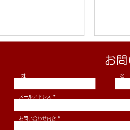
お問
姓
名
2026年8月29日(土)2026東
2026年6月
メールアドレス
海学生柔道体重別選手権大会
全日本学生
組合せ
お問い合わせ内容