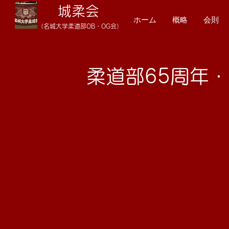
城柔会
ホーム
概略
会則
（名
城大学柔
道
部OB・OG会）
​柔道部65周年