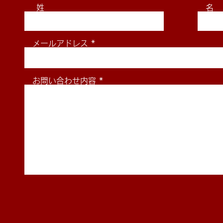
姓
名
2026年8月29日(土)2026東
2026年6月
メールアドレス
海学生柔道体重別選手権大会
全日本学生
組合せ
お問い合わせ内容