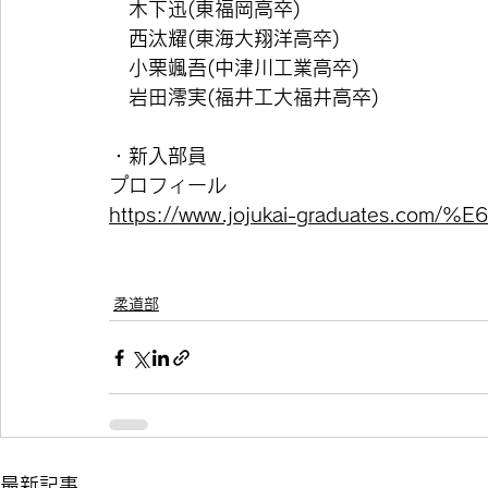
　木下迅(東福岡高卒)
　西汰耀(東海大翔洋高卒)
　小栗颯吾(中津川工業高卒)
　岩田澪実(福井工大福井高卒)
・新入部員
プロフィール
https://www.jojukai-graduates.c
柔道部
最新記事