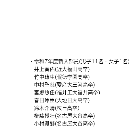
・令和7年度新入部員(男子11名・女子1名
　井上奏佑(近大福山高卒)
　竹中琉生(報徳学園高卒)
　中村聖慈(愛産大三河高卒)
　宮郷悠任(福井工大福井高卒)
　春日玲臣(大垣日大高卒)
　鈴木介晴(桜丘高卒)
　権藤授壮(名古屋大谷高卒)
　小村颯獅(名古屋大谷高卒)