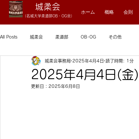
城柔会
ホーム
概略
会則
（名
城大学柔
道
部OB・OG会）
All Posts
城柔会
柔道部
OB･OG
その他
城柔会事務局
2025年4月4日
読了時間: 1分
2025年4月4日(
更新日：
2025年6月8日