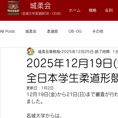
城柔会
ホーム
概略
会則
（名
城大学柔
道
部OB・OG会）
All Posts
城柔会
柔道部
OB･OG
その他
城柔会事務局
2025年12月25日
読了時間: 1
2025年12月19日
全日本学生柔道形
更新日：
1月2日
12月19日(金)から21日(日)まで審査
ました。
名城大学からは、