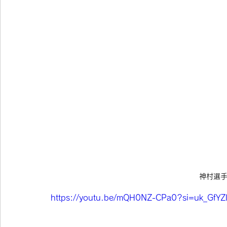
神村選手
https://youtu.be/mQH0NZ-CPa0?si=uk_GfYZl