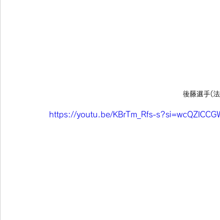
後藤選手(法
https://youtu.be/KBrTm_Rfs-s?si=wcQZICC