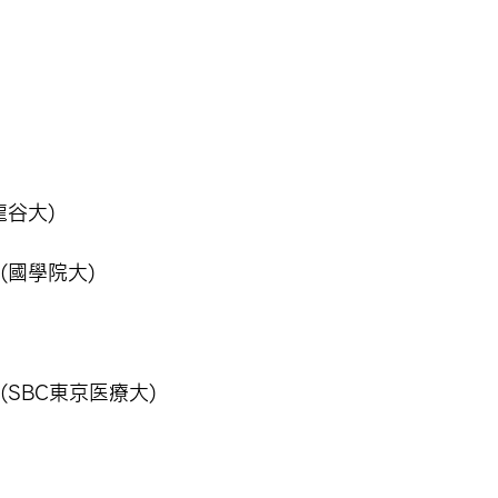
(龍谷大)
津(國學院大)
ノ谷(SBC東京医療大)