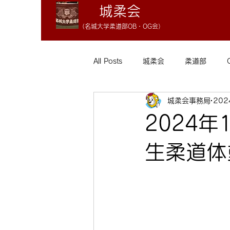
城柔会
（名
城大学柔
道
部OB・OG会）
All Posts
城柔会
柔道部
城柔会事務局
20
2024年
生柔道体