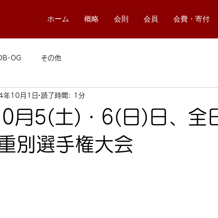
ホーム
概略
会則
会員
会費・寄付
OB･OG
その他
24年10月1日
読了時間: 1分
10月5(土)・6(日)日、
重別選手権大会