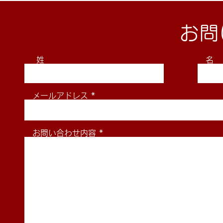
お問
姓
名
2026年5月5日(祝)令和8年
2026年1
メールアドレス
度東海柔道形競技大会
挨拶
お問い合わせ内容