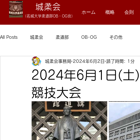
城柔会
ホーム
概略
会則
（名
城大学柔
道
部OB・OG会）
All Posts
城柔会
柔道部
OB･OG
その他
城柔会事務局
2024年6月2日
読了時間: 1分
2024年6月1日(
競技大会