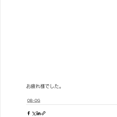
お疲れ様でした。
OB･OG